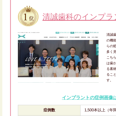
清誠歯科のインプラ
清誠
の機
らの
多く
こち
は歯
る素
るこ
す。
インプラントの症例画像
症例数
1,500本以上（年