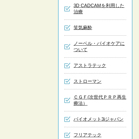
3D CADCAMを利用した
治療
笑気麻酔
ノーベル・バイオケアに
ついて
アストラテック
ストローマン
ＣＧＦ(次世代ＰＲＰ再生
療法）
バイオメット3iジャパン
フリアテック