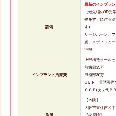
最新のインプラン
（最先端の3D光
物をすぐに作る治
設備
す）
サージボーン、マ
置、メディフュー
浄機
上部構造オールセラミ
前歯部35万
インプラント治療費
臼歯部30万
GＢＲ（骨誘導再
ＣＧＦ(次世代Ｐ
【本院】
大阪市東住吉区中野4
住所
【松原院】