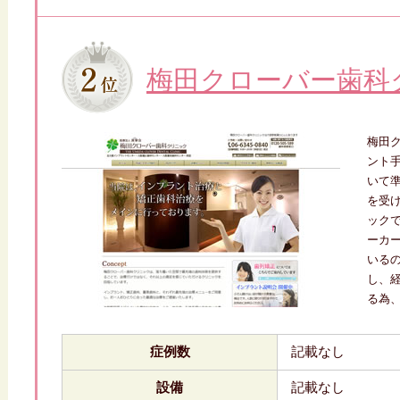
梅田クローバー歯科
梅田
ント
いて
を受
ック
ーカ
いる
し、
る為
症例数
記載なし
設備
記載なし