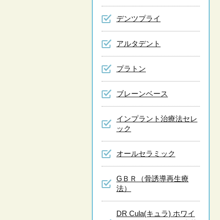
デンツプライ
アルタデント
プラトン
ブレーンベース
インプラント治療法セレ
ック
オールセラミック
GＢＲ（骨誘導再生療
法）
DR Cula(キュラ) ホワイ