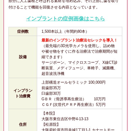
部分に人工歯根と呼ばれる素材を埋め込み、その上部に歯を取り
付けることで機能を回復させる内容となっています。
インプラントの症例画像はこちら
症例数
1,500本以上（年間約80本）
最新のインプラント治療法セレックを導入！
（最先端の3D光学カメラを使用し、詰め物
や被せ物をすぐに作る治療法で治療期間が短
設備
縮できます）
サージボーン、マイクロスコープ、X線CT診
断装置、メディフュージ、車椅子、滅菌機、
超音波洗浄機
上部構造オールセラミック 100,000円
前歯部35万
インプラン
臼歯部30万
ト治療費
GＢＲ（骨誘導再生療法） 10万円
ＣＧＦ(次世代ＰＲＰ再生療法）5万円
【本院】
大阪市東住吉区中野4-13-13
住所
【松原院】
大阪府松原市田井城1丁目1-1 カナートモー