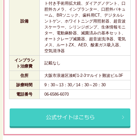
ト付き手術用拡大鏡、ダイアグノデント、口
腔外カメラ、インプランター、口腔外バキュ
ーム、BRソニック、歯科用CT、デジタルレ
設備
ントゲン、ホワイトニング用照射器、超音波
スケーラー、シリンジポンプ、生体情報モニ
ター、電動麻酔器、滅菌済みの基本セット、
オートクレーブ滅菌器、超音波洗浄器、電気
メス、ルートZX、AED、酸素ガス吸入器、
空気清浄器
インプラン
記載なし
ト治療費
住所
大阪市浪速区湊町1-2-3マルイト難波ビル3F
診療時間
9：30～13：30／14：30～20：30
電話番号
06-6586-6070