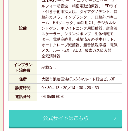
Er.YAGレーザー、ピエゾサージェリー、ソ
ルフィー超音波、精密電動治療器、LEDライ
ト付き手術用拡大鏡、ダイアグノデント、口
腔外カメラ、インプランター、口腔外バキュ
ーム、BRソニック、歯科用CT、デジタルレ
設備
ントゲン、ホワイトニング用照射器、超音波
スケーラー、シリンジポンプ、生体情報モニ
ター、電動麻酔器、滅菌済みの基本セット、
オートクレーブ滅菌器、超音波洗浄器、電気
メス、ルートZX、AED、酸素ガス吸入器、
空気清浄器
インプラン
記載なし
ト治療費
住所
大阪市浪速区湊町1-2-3マルイト難波ビル3F
診療時間
9：30～13：30／14：30～20：30
電話番号
06-6586-6070