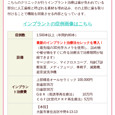
こちらのクリニックが行うインプラント治療は歯が失われている
部分に人工歯根と呼ばれる素材を埋め込み、その上部に歯を取り
付けることで機能を回復させる内容となっています。
インプラントの症例画像はこちら
症例数
1,500本以上（年間約80本）
最新のインプラント治療法セレックを導入！
（最先端の3D光学カメラを使用し、詰め物
や被せ物をすぐに作る治療法で治療期間が短
設備
縮できます）
サージボーン、マイクロスコープ、X線CT診
断装置、メディフュージ、車椅子、滅菌機、
超音波洗浄機
上部構造オールセラミック 100,000円
前歯部35万
インプラン
臼歯部30万
ト治療費
GＢＲ（骨誘導再生療法） 10万円
ＣＧＦ(次世代ＰＲＰ再生療法）5万円
【本院】
大阪市東住吉区中野4-13-13