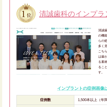
清誠歯科のインプラ
清誠
の機
らの
多く
こち
は歯
る素
るこ
す。
インプラントの症例画像
症例数
1,500本以上（年