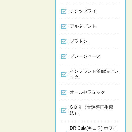
デンツプライ
アルタデント
プラトン
ブレーンベース
インプラント治療法セレ
ック
オールセラミック
GＢＲ（骨誘導再生療
法）
DR Cula(キュラ) ホワイ