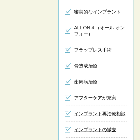
審美的なインプラント
ALL ON 4 （オール オン
フォー）
フラップレス手術
骨造成治療
歯周病治療
アフターケアが充実
インプラント再治療相談
インプラントの撤去