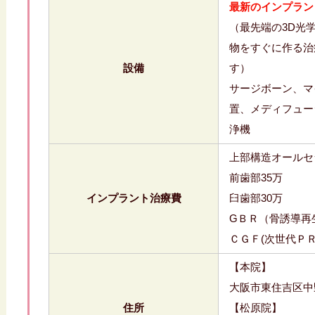
最新のインプラン
（最先端の3D光
物をすぐに作る治
設備
す）
サージボーン、マ
置、メディフュー
浄機
上部構造オールセラミ
前歯部35万
インプラント治療費
臼歯部30万
GＢＲ（骨誘導再
ＣＧＦ(次世代Ｐ
【本院】
大阪市東住吉区中野4
住所
【松原院】