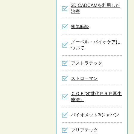
3D CADCAMを利用した
治療
笑気麻酔
ノーベル・バイオケアに
ついて
アストラテック
ストローマン
ＣＧＦ(次世代ＰＲＰ再生
療法）
バイオメット3iジャパン
フリアテック