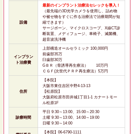
最新のインプラント治療法セレックを導入！
（最先端の3D光学カメラを使用し、詰め物
や被せ物をすぐに作る治療法で治療期間が短
設備
縮できます）
サージボーン、マイクロスコープ、X線CT診
断装置、メディフュージ、車椅子、滅菌機、
超音波洗浄機
上部構造オールセラミック 100,000円
前歯部35万
インプラン
臼歯部30万
ト治療費
GＢＲ（骨誘導再生療法） 10万円
ＣＧＦ(次世代ＰＲＰ再生療法）5万円
【本院】
大阪市東住吉区中野4-13-13
住所
【松原院】
大阪府松原市田井城1丁目1-1 カナートモー
ル松原1F
平日 9:30～13:00、15:00～20:30
診療時間
土曜 9:30～13:00、14:00～19:00
日曜 9:30～14:00
【本院】06-6790-1111