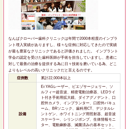
なんばクローバー歯科クリニックは年間で2000本程度のインプラ
ント埋入実績がありますし、様々な症例に対応してきたので実績
が最も豊富なクリニックであると評価されました。 インプラント
学会の認定を受けた歯科医師が手術を担当していますし、患者に
対して最善の治療を提供する為に日々技術を磨いている為、どこ
よりもレベルの高いクリニックだと言えるのです。
症例数
累計22,000本以上
Er.YAGレーザー、ピエゾサージェリー、ソ
ルフィー超音波、精密電動治療器、LEDライ
ト付き手術用拡大鏡、ダイアグノデント、口
腔外カメラ、インプランター、口腔外バキュ
ーム、BRソニック、歯科用CT、デジタルレ
設備
ントゲン、ホワイトニング用照射器、超音波
スケーラー、シリンジポンプ、生体情報モニ
ター、電動麻酔器、滅菌済みの基本セット、