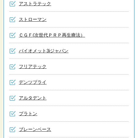
アストラテック
ストローマン
ＣＧＦ(次世代ＰＲＰ再生療法）
バイオメット3iジャパン
フリアテック
デンツプライ
アルタデント
プラトン
ブレーンベース