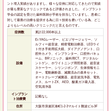
ント埋入実績がありますし、様々な症例に対応してきたので実績
が最も豊富なクリニックであると評価されました。 インプラント
学会の認定を受けた歯科医師が手術を担当していますし、患者に
対して最善の治療を提供する為に日々技術を磨いている為、どこ
よりもレベルの高いクリニックだと言えるのです。
症例数
累計22,000本以上
Er.YAGレーザー、ピエゾサージェリー、ソ
ルフィー超音波、精密電動治療器、LEDライ
ト付き手術用拡大鏡、ダイアグノデント、口
腔外カメラ、インプランター、口腔外バキュ
ーム、BRソニック、歯科用CT、デジタルレ
設備
ントゲン、ホワイトニング用照射器、超音波
スケーラー、シリンジポンプ、生体情報モニ
ター、電動麻酔器、滅菌済みの基本セット、
オートクレーブ滅菌器、超音波洗浄器、電気
メス、ルートZX、AED、酸素ガス吸入器、
空気清浄器
インプラン
記載なし
ト治療費
住所
大阪市浪速区湊町1-2-3マルイト難波ビル3F