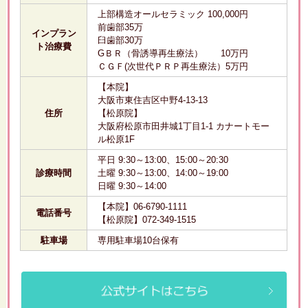
上部構造オールセラミック 100,000円
前歯部35万
インプラン
臼歯部30万
ト治療費
GＢＲ（骨誘導再生療法） 10万円
ＣＧＦ(次世代ＰＲＰ再生療法）5万円
【本院】
大阪市東住吉区中野4-13-13
住所
【松原院】
大阪府松原市田井城1丁目1-1 カナートモー
ル松原1F
平日 9:30～13:00、15:00～20:30
診療時間
土曜 9:30～13:00、14:00～19:00
日曜 9:30～14:00
【本院】06-6790-1111
電話番号
【松原院】072-349-1515
駐車場
専用駐車場10台保有