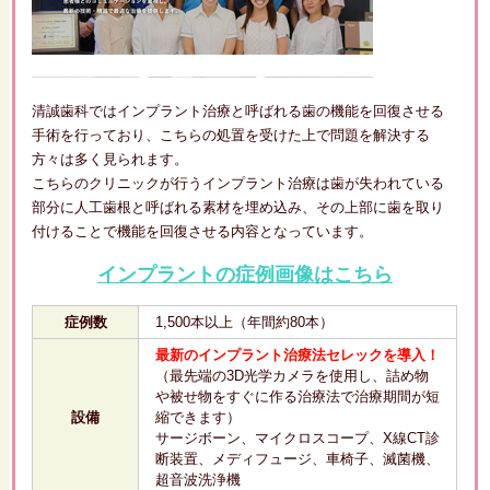
清誠歯科ではインプラント治療と呼ばれる歯の機能を回復させる
手術を行っており、こちらの処置を受けた上で問題を解決する
方々は多く見られます。
こちらのクリニックが行うインプラント治療は歯が失われている
部分に人工歯根と呼ばれる素材を埋め込み、その上部に歯を取り
付けることで機能を回復させる内容となっています。
インプラントの症例画像はこちら
症例数
1,500本以上（年間約80本）
最新のインプラント治療法セレックを導入！
（最先端の3D光学カメラを使用し、詰め物
や被せ物をすぐに作る治療法で治療期間が短
設備
縮できます）
サージボーン、マイクロスコープ、X線CT診
断装置、メディフュージ、車椅子、滅菌機、
超音波洗浄機